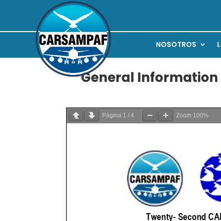
NOSOTROS
General Informatio
Página
1
/
4
Zoom
100%