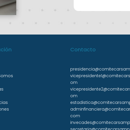
ación
Contacto
presidencia@comitecarsa
 Somos
vicepresidente1@comitecar
om
as
vicepresidente2@comiteca
om
cias
estadistica@comitecarsam
ones
adminfinanciera@comiteca
com
invecades@comitecarsamp
secretaria@comitecarsamp