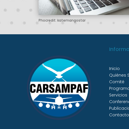
Phocredit: katemangostar
Inform
Inicio
Quiénes
Comité
Program
Servicios
Conferen
Publicaci
Contacto