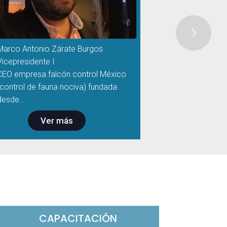
Marco Antonio Zárate Burgos
Vicepresidente I
CEO empresa falcón control México
(control de fauna nociva) fundada
desde...
Ver más
CAPACITACIÓN