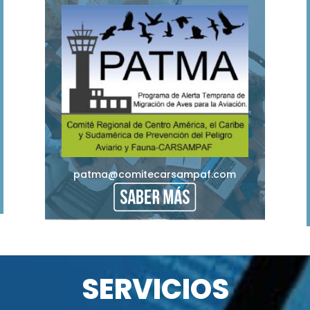
patma@comitecarsampaf.com
SERVICIOS