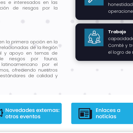
bles e interesados en las
honestid
ación de riesgos por la
operacione
Trabajo 
capacidade
n la primera opción en la
Comité y 
relacionadas de la Región
el logro de 
al y apoyo en temas de
de riesgos por fauna;
latinoamericano por el
mos, ofreciendo nuestros
 estándares de calidad y