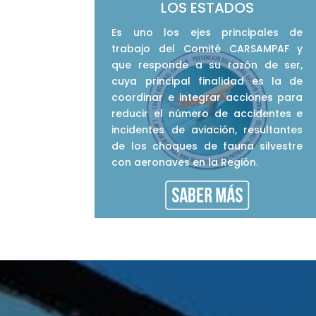
LOS ESTADOS
Es uno los ejes principales de
trabajo del Comité CARSAMPAF y
que responde a su razón de ser,
cuya principal finalidad es la de
coordinar e integrar acciones para
reducir el número de accidentes e
incidentes de aviación, resultantes
de los choques de fauna silvestre
con aeronaves en la Región.