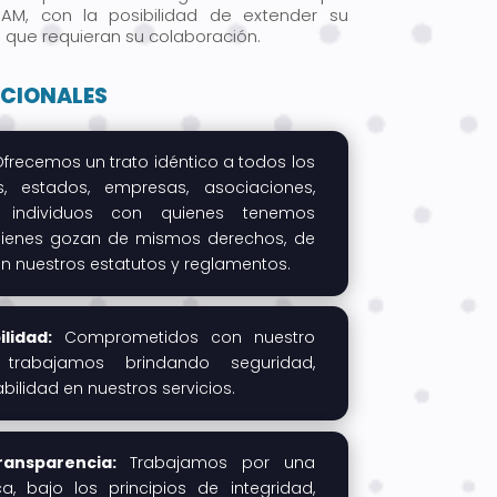
M, con la posibilidad de extender su
s que requieran su colaboración.
CIONALES
frecemos un trato idéntico a todos los
, estados, empresas, asociaciones,
 individuos con quienes tenemos
quienes gozan de mismos derechos, de
n nuestros estatutos y reglamentos.
lidad:
Comprometidos con nuestro
, trabajamos brindando seguridad,
abilidad en nuestros servicios.
ransparencia:
Trabajamos por una
ca, bajo los principios de integridad,