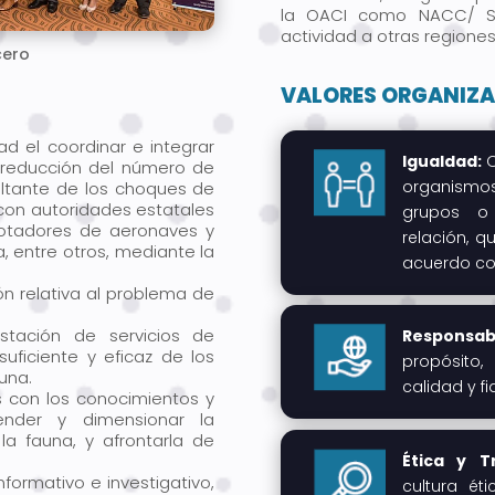
la OACI como NACC/ SA
actividad a otras regione
cero
VALORES ORGANIZA
d el coordinar e integrar
Igualdad:
O
y reducción del número de
organismos
ultante de los choques de
con autoridades estatales
grupos o
otadores de aeronaves y
relación, 
, entre otros, mediante la
acuerdo co
ión relativa al problema de
stación de servicios de
Responsabi
uficiente y eficaz de los
propósito
una.
calidad y fi
s con los conocimientos y
ender y dimensionar la
la fauna, y afrontarla de
Ética y T
nformativo e investigativo,
cultura éti