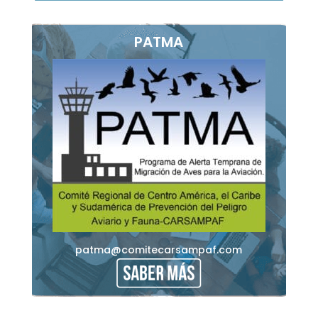
PATMA
patma@comitecarsampaf.com