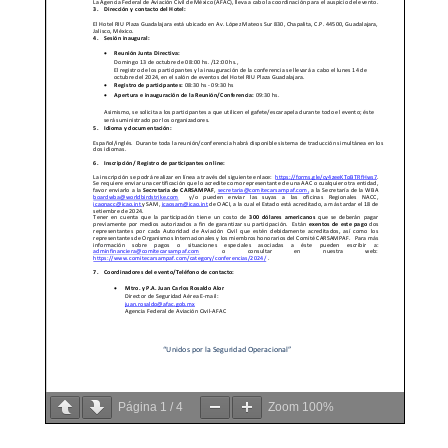
Página
1
/
4
Zoom
100%