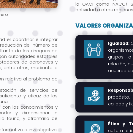
la OACI como NACC/ SA
actividad a otras regione
cero
VALORES ORGANIZA
d el coordinar e integrar
Igualdad:
O
y reducción del número de
organismos
ultante de los choques de
con autoridades estatales
grupos o
otadores de aeronaves y
relación, 
, entre otros, mediante la
acuerdo co
ión relativa al problema de
stación de servicios de
Responsabi
uficiente y eficaz de los
propósito
una.
calidad y fi
s con los conocimientos y
ender y dimensionar la
la fauna, y afrontarla de
Ética y T
nformativo e investigativo,
cultura éti