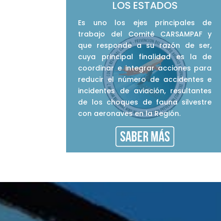
LOS ESTADOS
Es uno los ejes principales de
trabajo del Comité CARSAMPAF y
que responde a su razón de ser,
cuya principal finalidad es la de
coordinar e integrar acciones para
reducir el número de accidentes e
incidentes de aviación, resultantes
de los choques de fauna silvestre
con aeronaves en la Región.