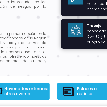
bles e interesados en las
honestid
ación de riesgos por la
operacione
Trabajo 
capacidade
n la primera opción en la
Comité y 
relacionadas de la Región
el logro de 
al y apoyo en temas de
de riesgos por fauna;
latinoamericano por el
mos, ofreciendo nuestros
 estándares de calidad y