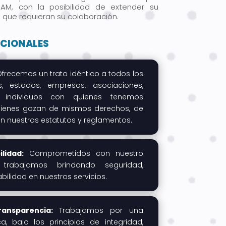
M, con la posibilidad de extender su
s que requieran su colaboración.
CIONALES
frecemos un trato idéntico a todos los
, estados, empresas, asociaciones,
 individuos con quienes tenemos
quienes gozan de mismos derechos, de
n nuestros estatutos y reglamentos.
lidad:
Comprometidos con nuestro
, trabajamos brindando seguridad,
abilidad en nuestros servicios.
ransparencia:
Trabajamos por una
ca, bajo los principios de integridad,