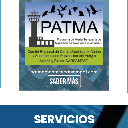
patma@comitecarsampaf.com
SERVICIOS