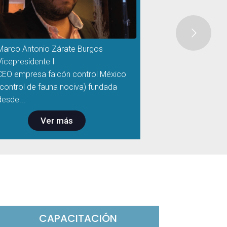
Marco Antonio Zárate Burgos
Vicepresidente I
CEO empresa falcón control México
(control de fauna nociva) fundada
desde...
Ver más
CAPACITACIÓN