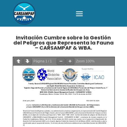
Invitación Cumbre sobre la Gestión
del Peligros que Representa la Fauna
– CARSAMPAF & WBA.
Página
1
/
1
Zoom
100%