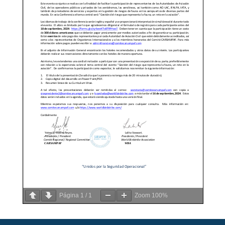
Página
1
/
1
Zoom
100%